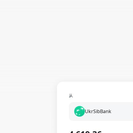
从
UkrSibBank