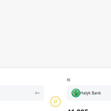
到
Halyk Bank
₴