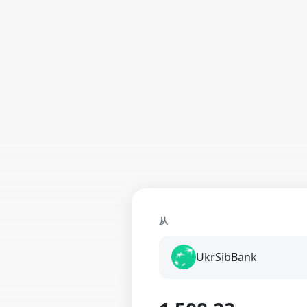
从
UkrSibBank