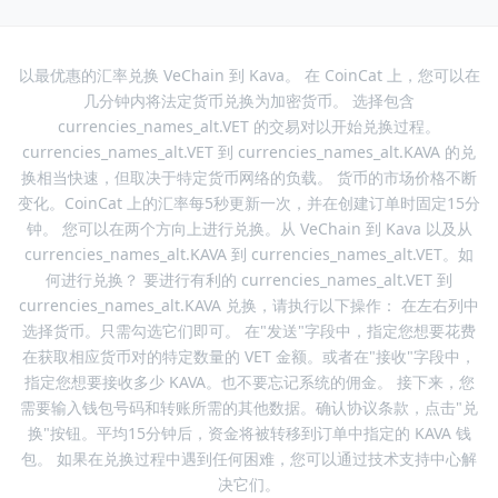
以最优惠的汇率兑换 VeChain 到 Kava。 在 CoinCat 上，您可以在
几分钟内将法定货币兑换为加密货币。 选择包含
currencies_names_alt.VET 的交易对以开始兑换过程。
currencies_names_alt.VET 到 currencies_names_alt.KAVA 的兑
换相当快速，但取决于特定货币网络的负载。 货币的市场价格不断
变化。CoinCat 上的汇率每5秒更新一次，并在创建订单时固定15分
钟。 您可以在两个方向上进行兑换。从 VeChain 到 Kava 以及从
currencies_names_alt.KAVA 到 currencies_names_alt.VET。如
何进行兑换？ 要进行有利的 currencies_names_alt.VET 到
currencies_names_alt.KAVA 兑换，请执行以下操作： 在左右列中
选择货币。只需勾选它们即可。 在"发送"字段中，指定您想要花费
在获取相应货币对的特定数量的 VET 金额。或者在"接收"字段中，
指定您想要接收多少 KAVA。也不要忘记系统的佣金。 接下来，您
需要输入钱包号码和转账所需的其他数据。确认协议条款，点击"兑
换"按钮。平均15分钟后，资金将被转移到订单中指定的 KAVA 钱
包。 如果在兑换过程中遇到任何困难，您可以通过技术支持中心解
决它们。