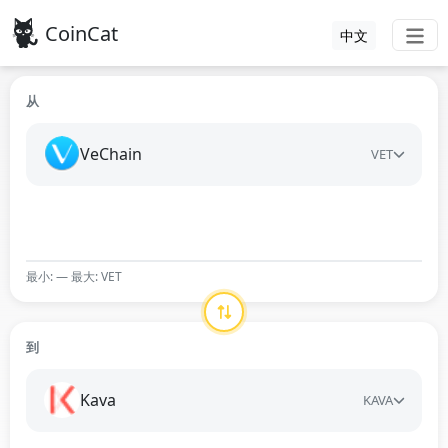
CoinCat
中文
从
VeChain
VET
最小: — 最大: VET
到
Kava
KAVA