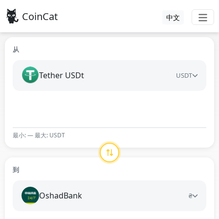
CoinCat
中文
从
Tether USDt
USDT
最小: — 最大: USDT
到
OshadBank
₴