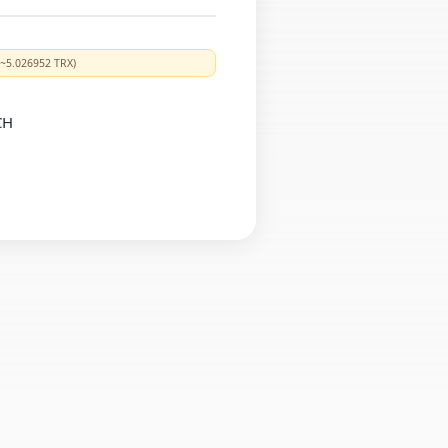
5.026952 TRX)
CH