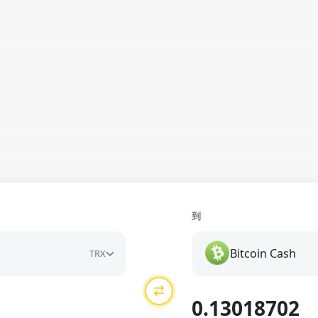
到
Bitcoin Cash
TRX