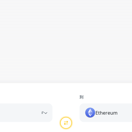
到
Ethereum
₽