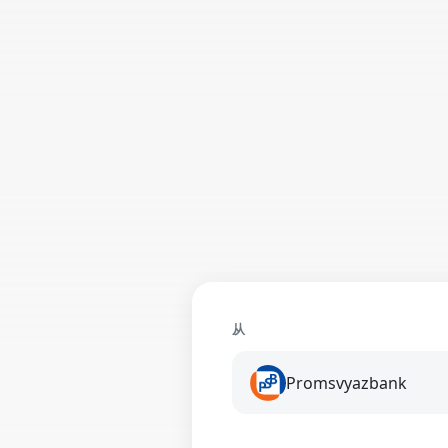
从
Promsvyazbank