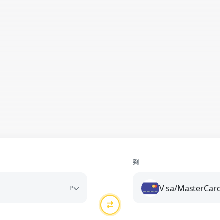
到
Visa/MasterCar
₽