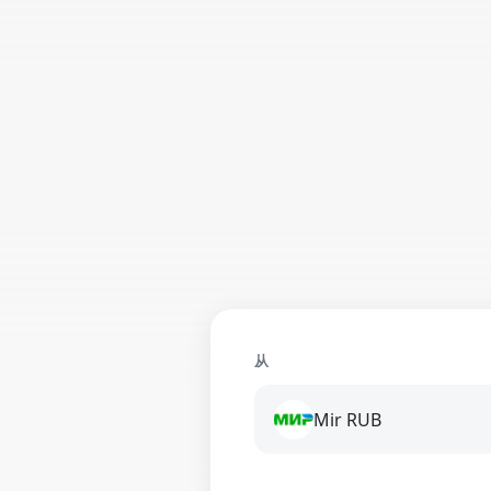
从
Mir RUB