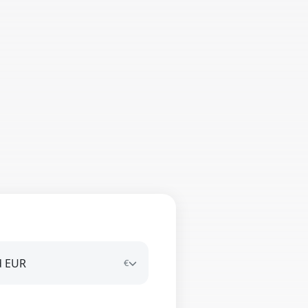
d EUR
€