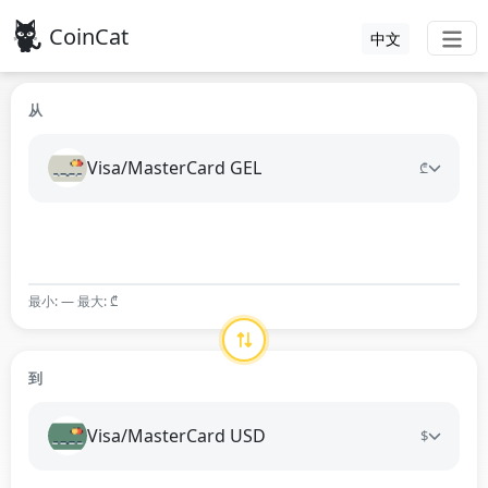
CoinCat
中文
从
Visa/MasterCard GEL
₾
最小: — 最大: ₾
到
Visa/MasterCard USD
$