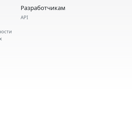
Разработчикам
API
ности
х