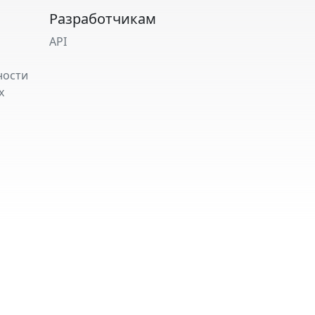
Разработчикам
API
ности
х