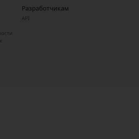
Разработчикам
API
ности
х