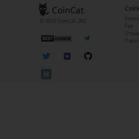
CoinCat
Coin
Конт
© 2026 CoinCat, INC
Faq
Отзы
Парт