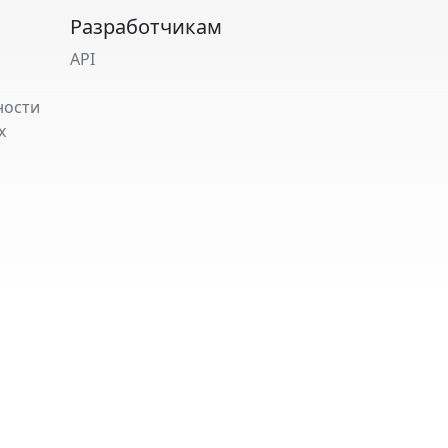
Разработчикам
API
ности
х