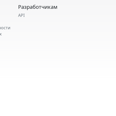
Разработчикам
API
ности
х