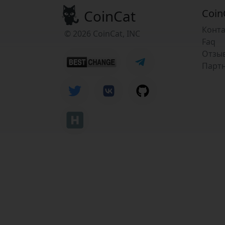
CoinCat
Coin
Конт
© 2026 CoinCat, INC
Faq
Отзы
Парт