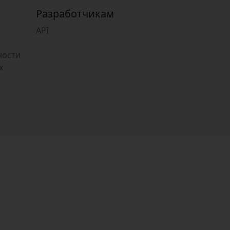
Разработчикам
API
ности
х