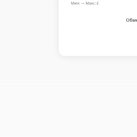
Мин: — Макс: £
Обме