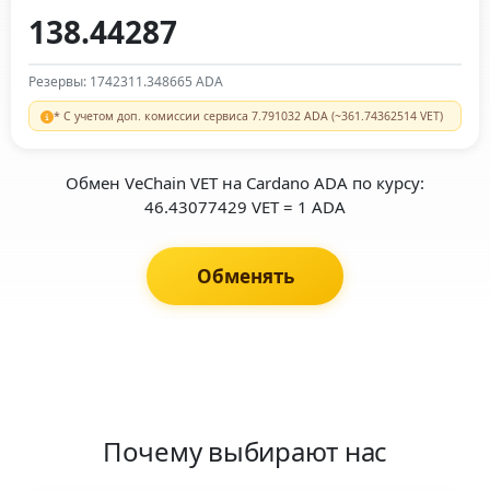
Резервы: 1742311.348665 ADA
* С учетом доп. комиссии сервиса 7.791032 ADA (~361.74362514 VET)
Обмен VeChain VET на Cardano ADA по курсу:
46.43077429 VET = 1 ADA
Обменять
Почему выбирают нас