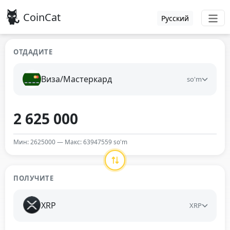
CoinCat
Русский
ОТДАДИТЕ
Виза/Мастеркард
so'm
Мин: 2625000 — Макс: 63947559 so'm
ПОЛУЧИТЕ
XRP
XRP