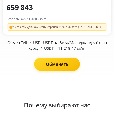
Резервы: 4297031803 so'm
* С учетом доп. комиссии сервиса 31,962.96 so'm (~2.849213 USDT)
Обмен Tether USDt USDT на Виза/Мастеркард so'm по
курсу: 1 USDT = 11 218.17 so'm
Обменять
Почему выбирают нас