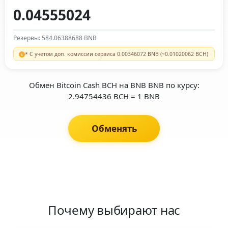
Резервы: 584.06388688 BNB
* С учетом доп. комиссии сервиса 0.00346072 BNB (~0.01020062 BCH)
Обмен Bitcoin Cash BCH на BNB BNB по курсу:
2.94754436 BCH = 1 BNB
Обменять
Почему выбирают нас