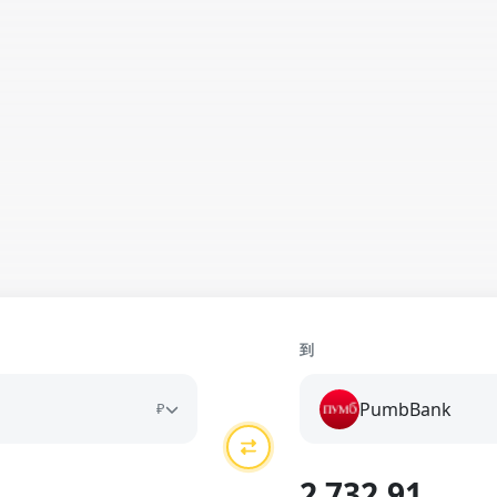
到
PumbBank
₽