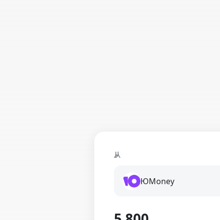
从
ЮMoney