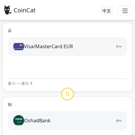
CoinCat
中文
从
Visa/MasterCard EUR
€
最小: — 最大: €
到
OshadBank
₴